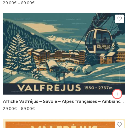
29.00
€
–
69.00
€
Affiche Valfréjus – Savoie – Alpes françaises – Ambiance rétro & artistique
29.00
€
–
69.00
€