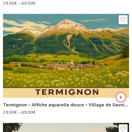
29.00
€
–
69.00
€
Termignon – Affiche aquarelle douce – Village de Savoie – Collection Les Alpes Illustrées
29.00
€
–
69.00
€