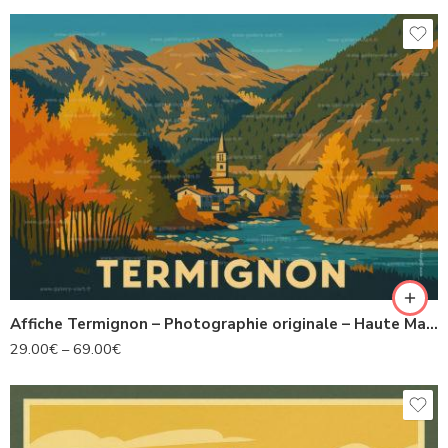
Affiche Termignon – Photographie originale – Haute Maurienne Vanoise
29.00
€
–
69.00
€