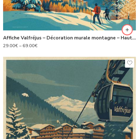
Affiche Valfréjus – Décoration murale montagne – Haute Maurienne Vanoise
29.00
€
–
69.00
€