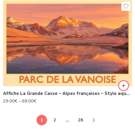
Affiche La Grande Casse – Alpes françaises – Style aquarelle lumineuse
29.00
€
–
69.00
€
1
2
…
28