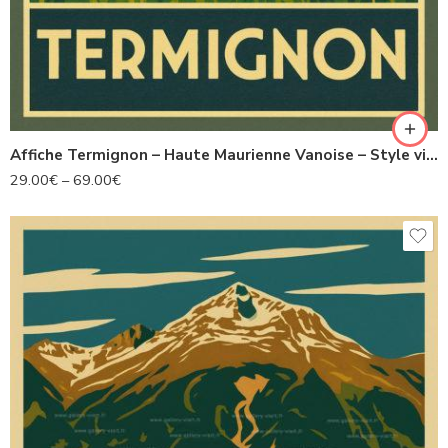
Affiche Termignon – Haute Maurienne Vanoise – Style vintage 1930
29.00
€
–
69.00
€