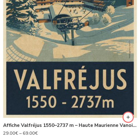
Affiche Valfréjus 1550–2737 m – Haute Maurienne Vanoise – Style vintage 1930
29.00
€
–
69.00
€