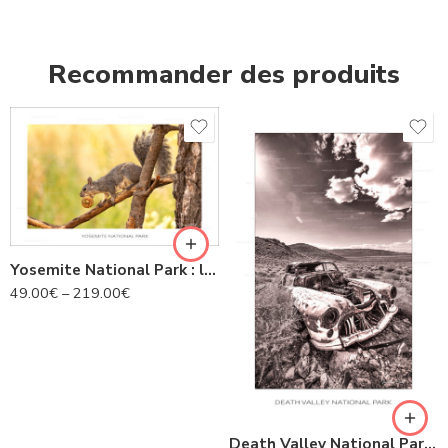
Recommander des produits
Yosemite National Park : le petit curieux N°US 5214
49.00
€
–
219.00
€
Death Valley National Park : Vestige immobile N°US 5038