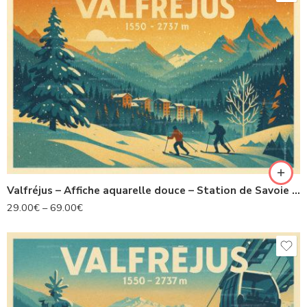
Valfréjus – Affiche aquarelle douce – Station de Savoie – Collection Les Alpes Illustrées
29.00
€
–
69.00
€