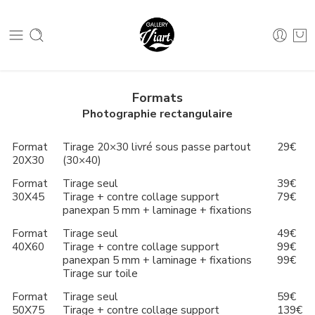
Nous contacter :
04 79 05 07 62
Nous contacter :
04 79 05 07 62
Formats
Photographie rectangulaire
Format
Tirage 20×30 livré sous passe partout
29€
20X30
(30×40)
Format
Tirage seul
39€
30X45
Tirage + contre collage support
79€
panexpan 5 mm + laminage + fixations
Format
Tirage seul
49€
40X60
Tirage + contre collage support
99€
panexpan 5 mm + laminage + fixations
99€
Tirage sur toile
Format
Tirage seul
59€
50X75
Tirage + contre collage support
139€