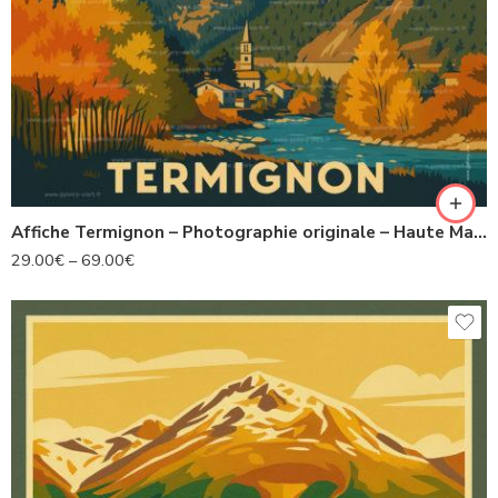
Affiche Termignon – Photographie originale – Haute Maurienne Vanoise
29.00
€
–
69.00
€