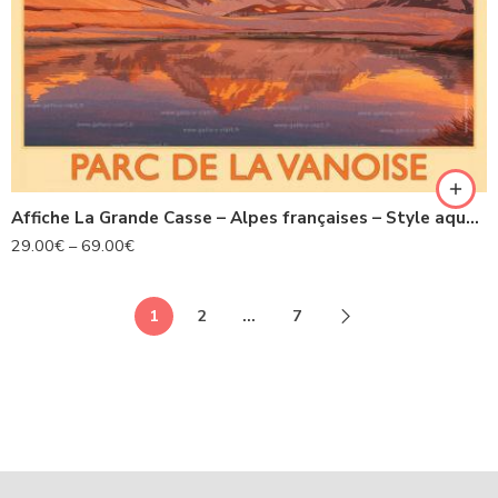
Affiche La Grande Casse – Alpes françaises – Style aquarelle lumineuse
29.00
€
–
69.00
€
1
2
…
7