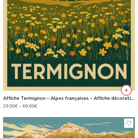
Affiche Termignon – Alpes françaises – Affiche décorative montagne
29.00
€
–
69.00
€