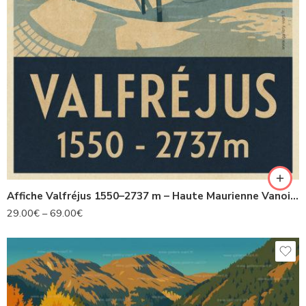
Affiche Valfréjus 1550–2737 m – Haute Maurienne Vanoise – Style vintage 1930
29.00
€
–
69.00
€