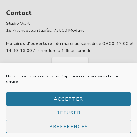
Contact
Studio Viart
18 Avenue Jean Jaurès, 73500 Modane
Horaires d'ouverture :
du mardi au samedi de 09:00–12:00 et
14:30–19:00 / Fermeture à 18h le samedi
Contactez nous
Nous utilisons des cookies pour optimiser notre site web et notre
service.
Politique de confidentialité
Conditions générales de vente
ACCEPTER
Mentions légales
A propos
REFUSER
© 2025
Gallery Viart
-
Création site web Les Trois Chats
PRÉFÉRENCES