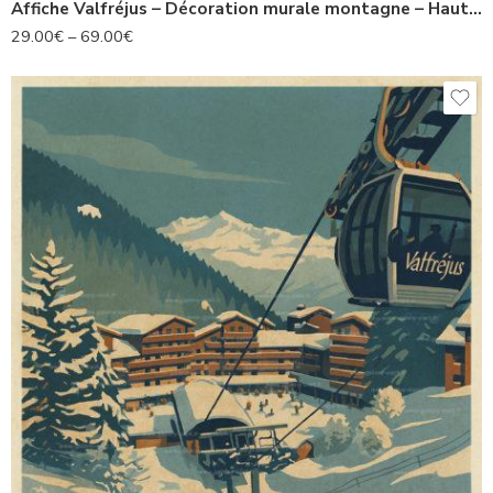
Affiche Valfréjus – Décoration murale montagne – Haute Maurienne Vanoise
29.00
€
–
69.00
€