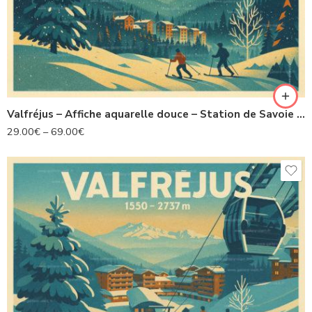
Valfréjus – Affiche aquarelle douce – Station de Savoie – Collection Les Alpes Illustrées
29.00
€
–
69.00
€