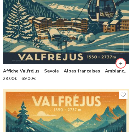
Affiche Valfréjus – Savoie – Alpes françaises – Ambiance rétro & artistique
29.00
€
–
69.00
€