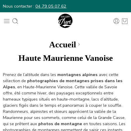
Nous contacter :
04 79 05 07 62
Nous contacter :
04 79 05 07 62
Accueil
Haute Maurienne Vanoise
Prenez de l’altitude dans les
montagnes alpines
avec cette
sélection de
photographies de montagnes prises dans les
Alpes
, en Haute-Maurienne Vanoise. Cette vallée de Savoie
offre, été comme hiver, des paysages exceptionnels entre
hameaux typiques situés en haute-montagne, lacs d’altitude,
glaciers figés dans le temps et panoramas à couper le souffle.
Randonneurs, alpinistes et skieurs apprécient la vallée de la
Maurienne pour ses sommets, comme celui de la Grande Casse,
qui se prêtent aux
photos de montagne
en toutes saisons. Les
photographies de montagnes permettent de saisir ces instants