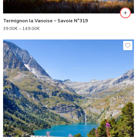
Termignon la Vanoise – Savoie N°319
39.00
€
–
149.00
€