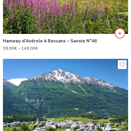
Hameau d’Avérole à Bessans – Savoie N°46
39.00
€
–
149.00
€