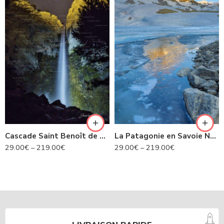
Cascade Saint Benoît de nuit- Avrieux N°424
La Patagonie en Savoie N°435
29.00
€
–
219.00
€
29.00
€
–
219.00
€