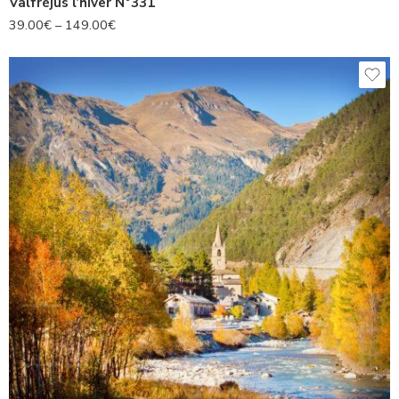
Valfréjus l’hiver N°331
39.00
€
–
149.00
€