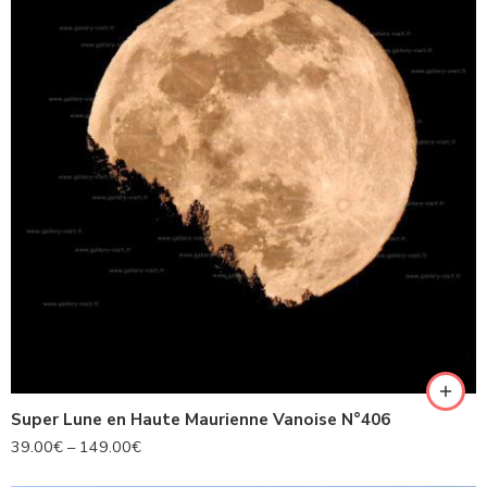
Super Lune en Haute Maurienne Vanoise N°406
39.00
€
–
149.00
€