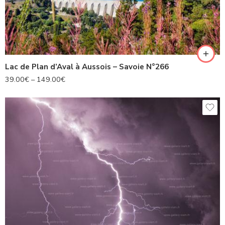
Lac de Plan d’Aval à Aussois – Savoie N°266
39.00
€
–
149.00
€