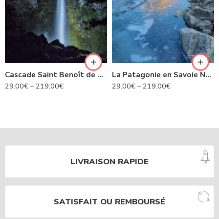
Cascade Saint Benoît de nuit- Avrieux N°424
La Patagonie en Savoie N°435
29.00
€
–
219.00
€
29.00
€
–
219.00
€
LIVRAISON RAPIDE
SATISFAIT OU REMBOURSÉ