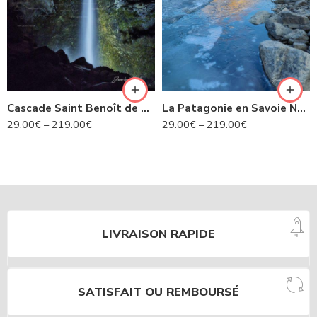
Cascade Saint Benoît de nuit- Avrieux N°424
La Patagonie en Savoie N°435
29.00
€
–
219.00
€
29.00
€
–
219.00
€
LIVRAISON RAPIDE
SATISFAIT OU REMBOURSÉ