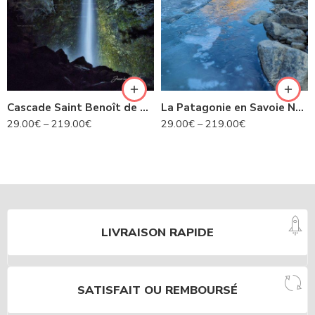
Cascade Saint Benoît de nuit- Avrieux N°424
La Patagonie en Savoie N°435
29.00
€
–
219.00
€
29.00
€
–
219.00
€
LIVRAISON RAPIDE
SATISFAIT OU REMBOURSÉ