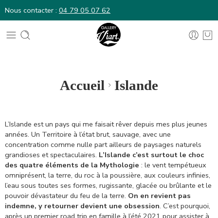
Nous contacter :
04 79 05 07 62
Nous contacter :
04 79 05 07 62
Accueil
Islande
L’Islande est un pays qui me faisait rêver depuis mes plus jeunes
années. Un Territoire à l’état brut, sauvage, avec une
concentration comme nulle part ailleurs de paysages naturels
grandioses et spectaculaires.
L’Islande c’est surtout le choc
des quatre éléments de la Mythologie
: le vent tempétueux
omniprésent, la terre, du roc à la poussière, aux couleurs infinies,
l’eau sous toutes ses formes, rugissante, glacée ou brûlante et le
pouvoir dévastateur du feu de la terre.
On en revient pas
indemne, y retourner devient une obsession
. C’est pourquoi,
après un premier road trip en famille à l’été 2021 pour assister à