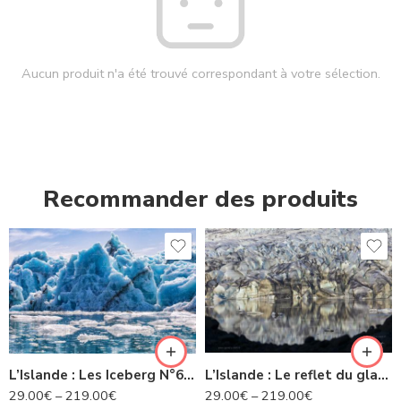
Aucun produit n'a été trouvé correspondant à votre sélection.
Recommander des produits
L’Islande : Les Iceberg N°63 IS
L’Islande : Le reflet du glacier -N° 22 IS
29.00
€
–
219.00
€
29.00
€
–
219.00
€