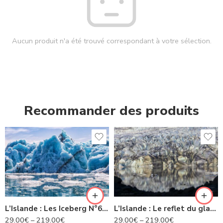
Aucun produit n'a été trouvé correspondant à votre sélection.
Recommander des produits
L’Islande : Les Iceberg N°63 IS
L’Islande : Le reflet du glacier -N° 22 IS
29.00
€
–
219.00
€
29.00
€
–
219.00
€