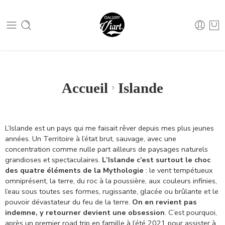
Nous contacter :
04 79 05 07 62
Nous contacter :
04 79 05 07 62
Accueil
Islande
L’Islande est un pays qui me faisait rêver depuis mes plus jeunes
années. Un Territoire à l’état brut, sauvage, avec une
concentration comme nulle part ailleurs de paysages naturels
grandioses et spectaculaires.
L’Islande c’est surtout le choc
des quatre éléments de la Mythologie
: le vent tempétueux
omniprésent, la terre, du roc à la poussière, aux couleurs infinies,
l’eau sous toutes ses formes, rugissante, glacée ou brûlante et le
pouvoir dévastateur du feu de la terre.
On en revient pas
indemne, y retourner devient une obsession
. C’est pourquoi,
après un premier road trip en famille à l’été 2021 pour assister à