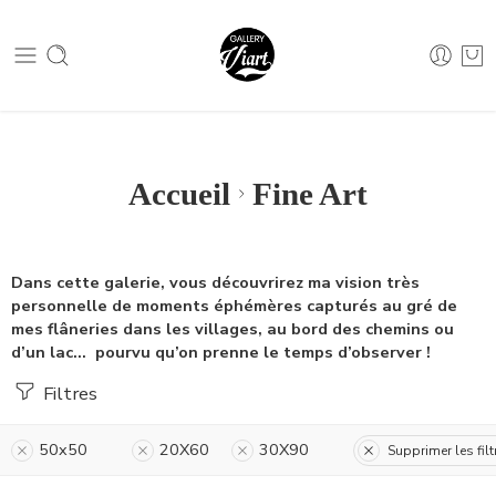
Nous contacter :
04 79 05 07 62
Nous contacter :
04 79 05 07 62
Accueil
Fine Art
Dans cette galerie, vous découvrirez ma vision très
personnelle de moments éphémères capturés au gré de
mes flâneries dans les villages, au bord des chemins ou
d’un lac… pourvu qu’on prenne le temps d’observer !
Filtres
50x50
20X60
30X90
Supprimer les filt