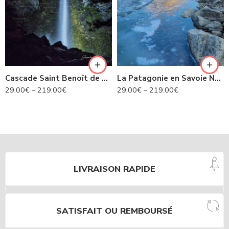
Cascade Saint Benoît de nuit- Avrieux N°424
La Patagonie en Savoie N°435
29.00
€
–
219.00
€
29.00
€
–
219.00
€
LIVRAISON RAPIDE
SATISFAIT OU REMBOURSÉ