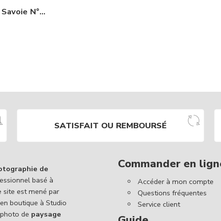
La Patagonie en Savoie N°435
SATISFAIT OU REMBOURSÉ
Commander en lign
otographie de
essionnel basé à
Accéder à mon compte
e site est mené par
Questions fréquentes
 en boutique à Studio
Service client
 photo de
paysage
Guide