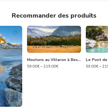
Recommander des produits
Moutons au Villaron à Bessans – Savoie N°35
59.00
€
–
219.00
€
59.00
€
–
21