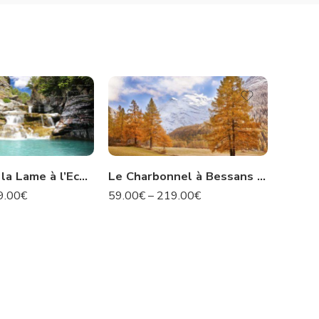
Le Pont de la Lame à l’Ecot – Savoie N°67
Le Charbonnel à Bessans – Savoie N°96
9.00
€
59.00
€
–
219.00
€
59.00
€