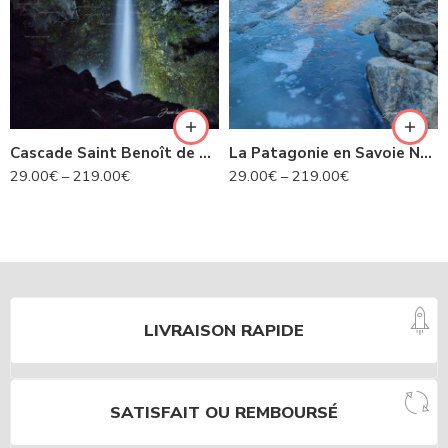
Cascade Saint Benoît de nuit- Avrieux N°424
La Patagonie en Savoie N°435
29.00
€
–
219.00
€
29.00
€
–
219.00
€
LIVRAISON RAPIDE
SATISFAIT OU REMBOURSÉ