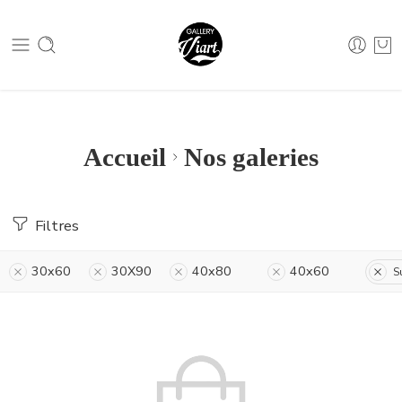
Nous contacter :
04 79 05 07 62
Nous contacter :
04 79 05 07 62
Accueil
Nos galeries
Filtres
30x60
30X90
40x80
40x60
S