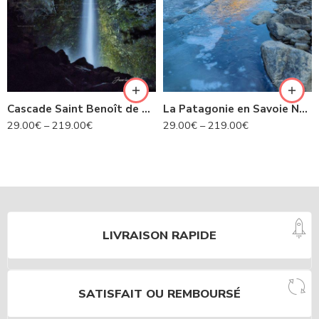
Cascade Saint Benoît de nuit- Avrieux N°424
La Patagonie en Savoie N°435
29.00
€
–
219.00
€
29.00
€
–
219.00
€
LIVRAISON RAPIDE
SATISFAIT OU REMBOURSÉ