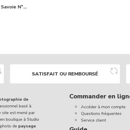
La Patagonie en Savoie N°435
SATISFAIT OU REMBOURSÉ
Commander en lign
otographie de
essionnel basé à
Accéder à mon compte
e site est mené par
Questions fréquentes
 en boutique à Studio
Service client
 photo de
paysage
Guide