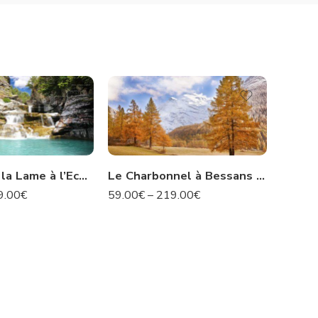
Le Pont de la Lame à l’Ecot – Savoie N°67
Le Charbonnel à Bessans – Savoie N°96
9.00
€
59.00
€
–
219.00
€
59.00
€