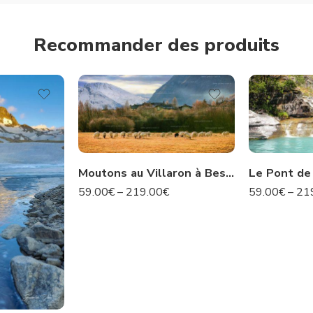
Recommander des produits
Moutons au Villaron à Bessans – Savoie N°35
59.00
€
–
219.00
€
59.00
€
–
21