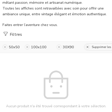
mêlant passion, mémoire et artisanat numérique.
Toutes les affiches sont retravaillées avec soin pour offrir une
ambiance unique, entre vintage élégant et émotion authentique.
Faites entrer l’aventure chez vous.
Filtres
50x50
100x100
30X90
Supprimer les f
Aucun produit n'a été trouvé correspondant à votre sélection.