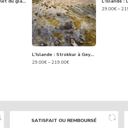
L’Islande : Le reflet du glacier -N° 22 IS
29.00
€
–
21
L’Islande : Strokkur à Geysir – N°50 IS
29.00
€
–
219.00
€
SATISFAIT OU REMBOURSÉ