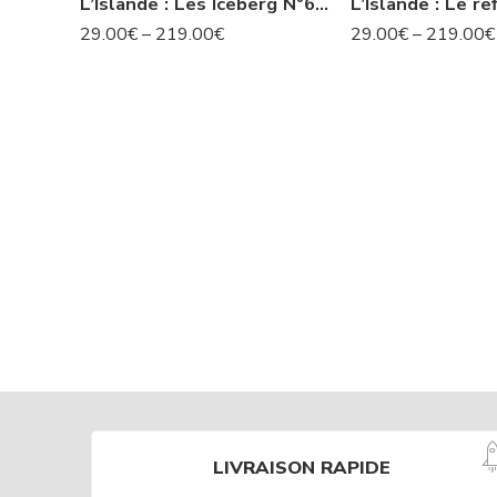
L’Islande : Les Iceberg N°63 IS
29.00
€
–
219.00
€
29.00
€
–
219.00
€
LIVRAISON RAPIDE