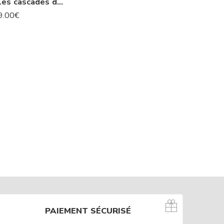
L’Islande : Les cascades de Godafoss -N° 74 IS
9.00
€
PAIEMENT SÉCURISÉ