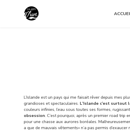
Nous contacter :
04 79 05 07 62
ACCUEI
Nous contacter :
04 79 05 07 62
L’Islande est un pays qui me faisait rêver depuis mes pl
grandioses et spectaculaires.
L’Islande c’est surtout
couleurs infinies, l’eau sous toutes ses formes, rugissan
obsession
. C’est pourquoi, après un premier road trip 
pour une chasse aux aurores boréales. Malheureusement ,
a que de mauvais vêtements» n’a pas permis d’exaucer