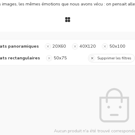
es images, les mêmes émotions que nous avons vécu : on pensait alle
ats panoramiques
20X60
40X120
50x100
ats rectangulaires
50x75
Supprimer les filtres
Aucun produit n'a été trouvé corresponda