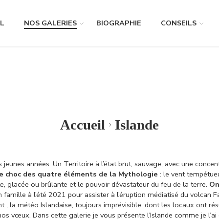
L
NOS GALERIES
BIOGRAPHIE
CONSEILS
Accueil
Islande
us jeunes années. Un Territoire à l’état brut, sauvage, avec une conce
 le choc des quatre éléments de la Mythologie
: le vent tempétueu
te, glacée ou brûlante et le pouvoir dévastateur du feu de la terre.
On
en famille à l’été 2021 pour assister à l’éruption médiatisé du volca
 la météo Islandaise, toujours imprévisible, dont les locaux ont résu
 nos vœux.
Dans cette galerie je vous présente l’Islande comme je l’ai