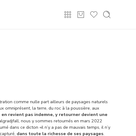
Connexion/Inscription
ntration comme nulle part ailleurs de paysages naturels
x omniprésent, la terre, du roc à la poussière, aux
 en revient pas indemne, y retourner devient une
n Falgradjfall, nous y sommes retournés en mars 2022
mé dans ce dicton «il n’y a pas de mauvais temps, il n’y
 capturé,
dans toute la richesse de ses paysages
.