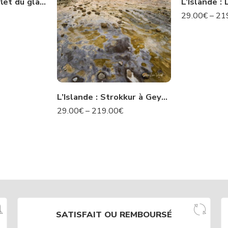
L’Islande : Le reflet du glacier -N° 22 IS
29.00
€
–
21
L’Islande : Strokkur à Geysir – N°50 IS
29.00
€
–
219.00
€
SATISFAIT OU REMBOURSÉ