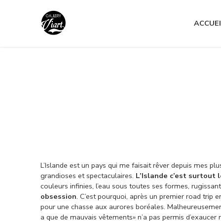
Nous contacter :
04 79 05 07 62
ACCUEI
Nous contacter :
04 79 05 07 62
L’Islande est un pays qui me faisait rêver depuis mes pl
grandioses et spectaculaires.
L’Islande c’est surtout
couleurs infinies, l’eau sous toutes ses formes, rugissan
obsession
. C’est pourquoi, après un premier road trip 
pour une chasse aux aurores boréales. Malheureusement ,
a que de mauvais vêtements» n’a pas permis d’exaucer