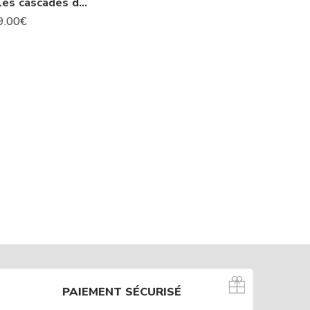
L’Islande : Les cascades de Godafoss -N° 74 IS
9.00
€
PAIEMENT SÉCURISÉ