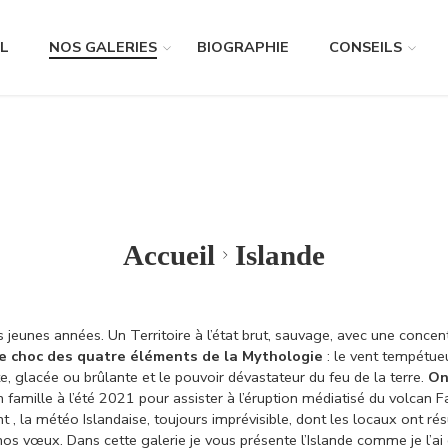
L
NOS GALERIES
BIOGRAPHIE
CONSEILS
Accueil
Islande
us jeunes années. Un Territoire à l’état brut, sauvage, avec une conce
 le choc des quatre éléments de la Mythologie
: le vent tempétueu
te, glacée ou brûlante et le pouvoir dévastateur du feu de la terre.
On
en famille à l’été 2021 pour assister à l’éruption médiatisé du volca
 la météo Islandaise, toujours imprévisible, dont les locaux ont résu
 nos vœux.
Dans cette galerie je vous présente l’Islande comme je l’ai