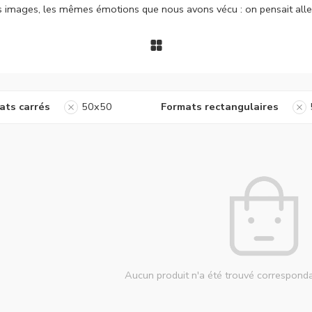
es images, les mêmes émotions que nous avons vécu : on pensait alle
ats carrés
50x50
Formats rectangulaires
Aucun produit n'a été trouvé corresponda