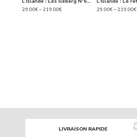
L’Islande : Les Iceberg N°63 IS
29.00
€
–
219.00
€
29.00
€
–
219.00
€
LIVRAISON RAPIDE