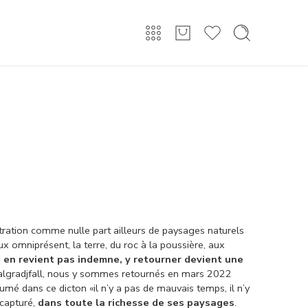
Connexion/Inscription
ntration comme nulle part ailleurs de paysages naturels
x omniprésent, la terre, du roc à la poussière, aux
 en revient pas indemne, y retourner devient une
n Falgradjfall, nous y sommes retournés en mars 2022
mé dans ce dicton «il n’y a pas de mauvais temps, il n’y
 capturé,
dans toute la richesse de ses paysages
.