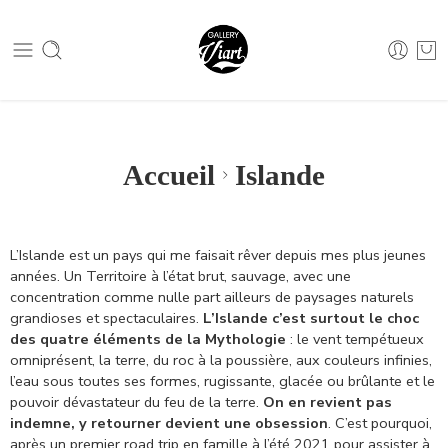
Nous contacter :
04 79 05 07 62
Nous contacter :
04 79 05 07 62
Accueil
Islande
L’Islande est un pays qui me faisait rêver depuis mes plus jeunes
années. Un Territoire à l’état brut, sauvage, avec une
concentration comme nulle part ailleurs de paysages naturels
grandioses et spectaculaires.
L’Islande c’est surtout le choc
des quatre éléments de la Mythologie
: le vent tempétueux
omniprésent, la terre, du roc à la poussière, aux couleurs infinies,
l’eau sous toutes ses formes, rugissante, glacée ou brûlante et le
pouvoir dévastateur du feu de la terre.
On en revient pas
indemne, y retourner devient une obsession
. C’est pourquoi,
après un premier road trip en famille à l’été 2021 pour assister à