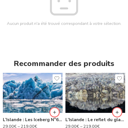
Aucun produit n'a été trouvé correspondant à votre sélection.
Recommander des produits
L’Islande : Les Iceberg N°63 IS
L’Islande : Le reflet du glacier -N° 22 IS
29.00
€
–
219.00
€
29.00
€
–
219.00
€