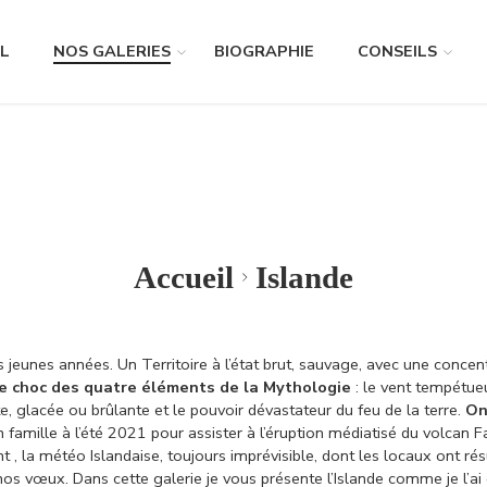
L
NOS GALERIES
BIOGRAPHIE
CONSEILS
Accueil
Islande
us jeunes années. Un Territoire à l’état brut, sauvage, avec une conce
 le choc des quatre éléments de la Mythologie
: le vent tempétueu
te, glacée ou brûlante et le pouvoir dévastateur du feu de la terre.
On
en famille à l’été 2021 pour assister à l’éruption médiatisé du volca
 la météo Islandaise, toujours imprévisible, dont les locaux ont résu
 nos vœux.
Dans cette galerie je vous présente l’Islande comme je l’ai