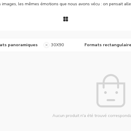
es images, les mêmes émotions que nous avons vécu : on pensait alle
ats panoramiques
30X90
Formats rectangulair
Aucun produit n'a été trouvé corresponda