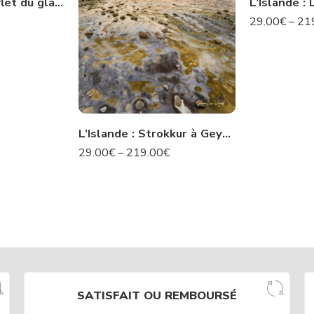
L’Islande : Le reflet du glacier -N° 22 IS
29.00
€
–
21
L’Islande : Strokkur à Geysir – N°50 IS
29.00
€
–
219.00
€
SATISFAIT OU REMBOURSÉ