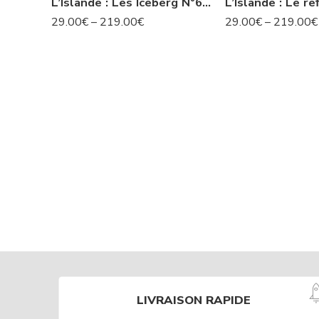
L’Islande : Les Iceberg N°63 IS
29.00
€
–
219.00
€
29.00
€
–
219.00
€
LIVRAISON RAPIDE