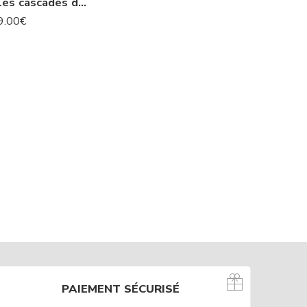
L’Islande : Les cascades de Godafoss -N° 74 IS
9.00
€
PAIEMENT SÉCURISÉ