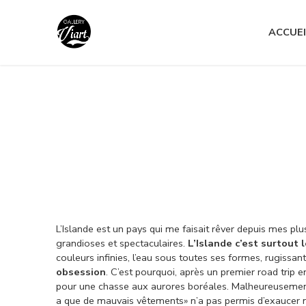
Nous contacter :
04 79 05 07 62
ACCUEI
Nous contacter :
04 79 05 07 62
L’Islande est un pays qui me faisait rêver depuis mes pl
grandioses et spectaculaires.
L’Islande c’est surtout
couleurs infinies, l’eau sous toutes ses formes, rugissan
obsession
. C’est pourquoi, après un premier road trip 
pour une chasse aux aurores boréales. Malheureusement ,
a que de mauvais vêtements» n’a pas permis d’exaucer