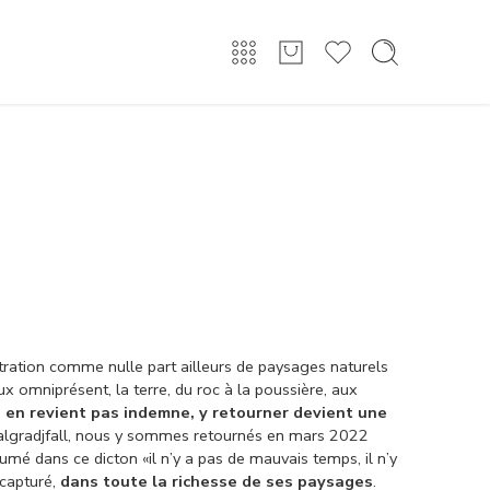
Connexion/Inscription
ntration comme nulle part ailleurs de paysages naturels
x omniprésent, la terre, du roc à la poussière, aux
 en revient pas indemne, y retourner devient une
n Falgradjfall, nous y sommes retournés en mars 2022
mé dans ce dicton «il n’y a pas de mauvais temps, il n’y
 capturé,
dans toute la richesse de ses paysages
.