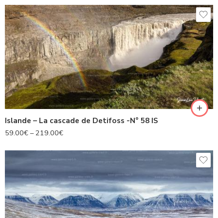
Islande – La cascade de Detifoss -N° 58 IS
59.00
€
–
219.00
€