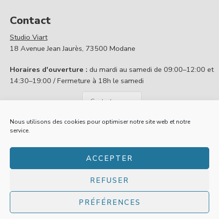
Contact
Studio Viart
18 Avenue Jean Jaurès, 73500 Modane
Horaires d'ouverture :
du mardi au samedi de 09:00–12:00 et
14:30–19:00 / Fermeture à 18h le samedi
Contactez nous
Nous utilisons des cookies pour optimiser notre site web et notre
service.
Politique de confidentialité
Conditions générales de vente
ACCEPTER
Mentions légales
A propos
REFUSER
© 2025
Gallery Viart
-
Création site web Les Trois Chats
PRÉFÉRENCES