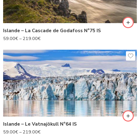
Islande – La Cascade de Godafoss N°75 IS
59.00
€
–
219.00
€
Islande – Le Vatnajökull N°64 IS
59.00
€
–
219.00
€