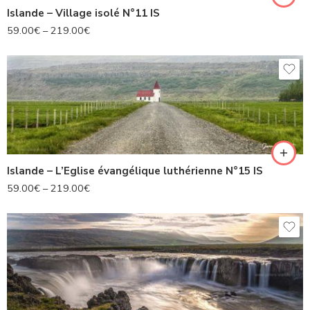
Islande – Village isolé N°11 IS
59.00
€
–
219.00
€
Islande – L’Eglise évangélique luthérienne N°15 IS
59.00
€
–
219.00
€