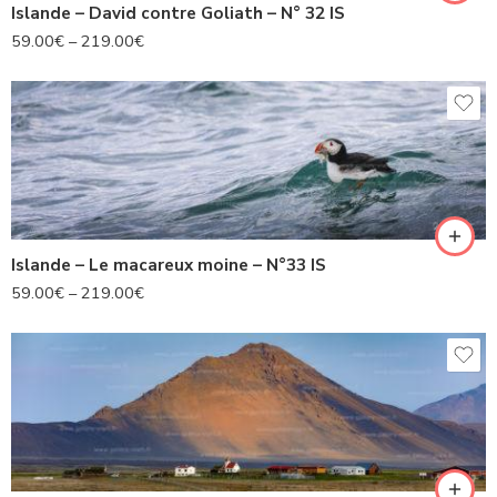
Islande – David contre Goliath – N° 32 IS
59.00
€
–
219.00
€
Islande – Le macareux moine – N°33 IS
59.00
€
–
219.00
€