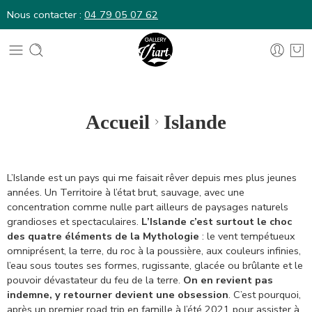
Nous contacter :
04 79 05 07 62
Nous contacter :
04 79 05 07 62
Accueil
Islande
L’Islande est un pays qui me faisait rêver depuis mes plus jeunes
années. Un Territoire à l’état brut, sauvage, avec une
concentration comme nulle part ailleurs de paysages naturels
grandioses et spectaculaires.
L’Islande c’est surtout le choc
des quatre éléments de la Mythologie
: le vent tempétueux
omniprésent, la terre, du roc à la poussière, aux couleurs infinies,
l’eau sous toutes ses formes, rugissante, glacée ou brûlante et le
pouvoir dévastateur du feu de la terre.
On en revient pas
indemne, y retourner devient une obsession
. C’est pourquoi,
après un premier road trip en famille à l’été 2021 pour assister à