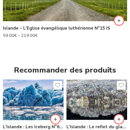
Islande – L’Eglise évangélique luthérienne N°15 IS
59.00
€
–
219.00
€
Recommander des produits
L’Islande : Les Iceberg N°63 IS
L’Islande : Le reflet du glacier -N° 22 IS