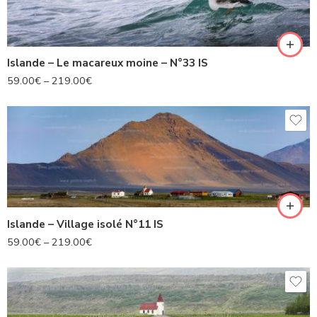
Islande – Le macareux moine – N°33 IS
59.00
€
–
219.00
€
Islande – Village isolé N°11 IS
59.00
€
–
219.00
€