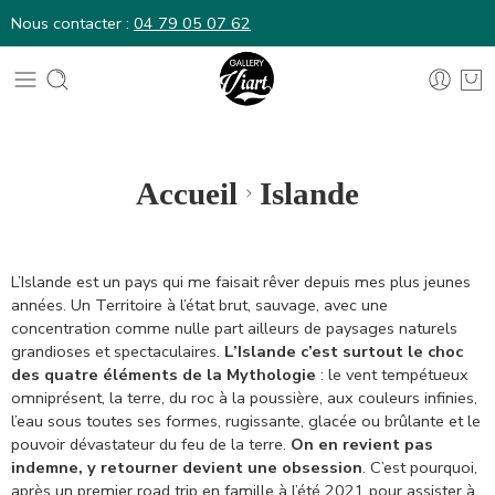
Nous contacter :
04 79 05 07 62
Nous contacter :
04 79 05 07 62
Accueil
Islande
L’Islande est un pays qui me faisait rêver depuis mes plus jeunes
années. Un Territoire à l’état brut, sauvage, avec une
concentration comme nulle part ailleurs de paysages naturels
grandioses et spectaculaires.
L’Islande c’est surtout le choc
des quatre éléments de la Mythologie
: le vent tempétueux
omniprésent, la terre, du roc à la poussière, aux couleurs infinies,
l’eau sous toutes ses formes, rugissante, glacée ou brûlante et le
pouvoir dévastateur du feu de la terre.
On en revient pas
indemne, y retourner devient une obsession
. C’est pourquoi,
après un premier road trip en famille à l’été 2021 pour assister à