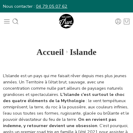
Nous contacter :
04 79 05 07 62
Nous contacter :
04 79 05 07 62
Accueil
Islande
L’Islande est un pays qui me faisait rêver depuis mes plus jeunes
années. Un Territoire à l’état brut, sauvage, avec une
concentration comme nulle part ailleurs de paysages naturels
grandioses et spectaculaires.
L’Islande c’est surtout le choc
des quatre éléments de la Mythologie
: le vent tempétueux
omniprésent, la terre, du roc à la poussière, aux couleurs infinies,
l’eau sous toutes ses formes, rugissante, glacée ou brûlante et le
pouvoir dévastateur du feu de la terre.
On en revient pas
indemne, y retourner devient une obsession
. C’est pourquoi,
après un premier road trip en famille à l’été 2021 pour assister à