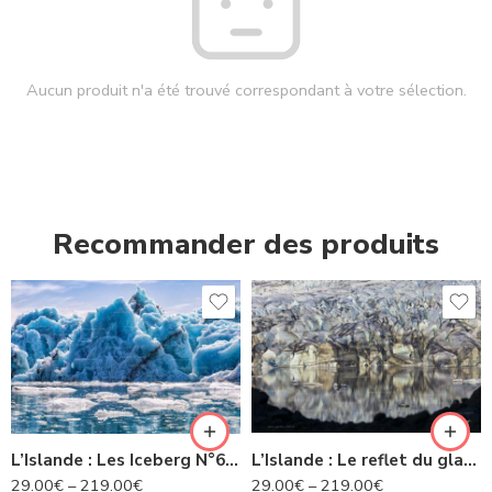
Aucun produit n'a été trouvé correspondant à votre sélection.
Recommander des produits
L’Islande : Les Iceberg N°63 IS
L’Islande : Le reflet du glacier -N° 22 IS
29.00
€
–
219.00
€
29.00
€
–
219.00
€