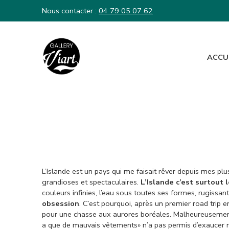
Nous contacter :
04 79 05 07 62
ACCU
Nous contacter :
04 79 05 07 62
L’Islande est un pays qui me faisait rêver depuis mes pl
grandioses et spectaculaires.
L’Islande c’est surtout
couleurs infinies, l’eau sous toutes ses formes, rugissan
obsession
. C’est pourquoi, après un premier road trip 
pour une chasse aux aurores boréales. Malheureusement ,
a que de mauvais vêtements» n’a pas permis d’exaucer