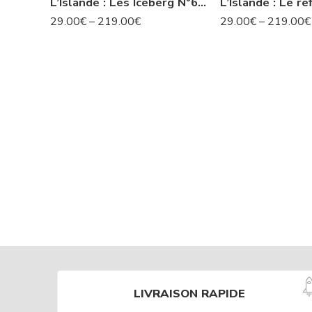
L’Islande : Les Iceberg N°63 IS
29.00
€
–
219.00
€
29.00
€
–
219.00
€
LIVRAISON RAPIDE