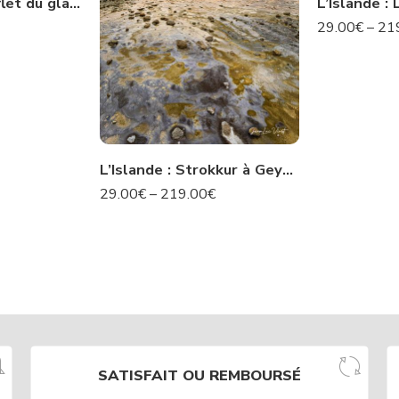
L’Islande : Le reflet du glacier -N° 22 IS
29.00
€
–
21
L’Islande : Strokkur à Geysir – N°50 IS
29.00
€
–
219.00
€
SATISFAIT OU REMBOURSÉ