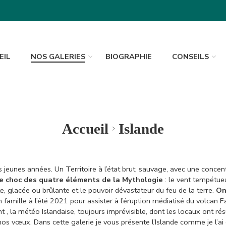
EIL
NOS GALERIES
BIOGRAPHIE
CONSEILS
Accueil
Islande
us jeunes années. Un Territoire à l’état brut, sauvage, avec une conce
 le choc des quatre éléments de la Mythologie
: le vent tempétueu
te, glacée ou brûlante et le pouvoir dévastateur du feu de la terre.
On
en famille à l’été 2021 pour assister à l’éruption médiatisé du volca
 la météo Islandaise, toujours imprévisible, dont les locaux ont résu
 nos vœux.
Dans cette galerie je vous présente l’Islande comme je l’ai