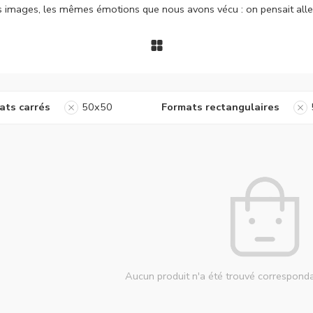
es images, les mêmes émotions que nous avons vécu : on pensait alle
ats carrés
50x50
Formats rectangulaires
Aucun produit n'a été trouvé corresponda