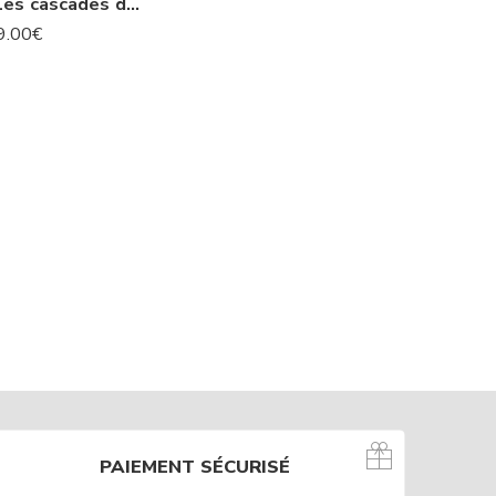
L’Islande : Les cascades de Godafoss -N° 74 IS
9.00
€
PAIEMENT SÉCURISÉ