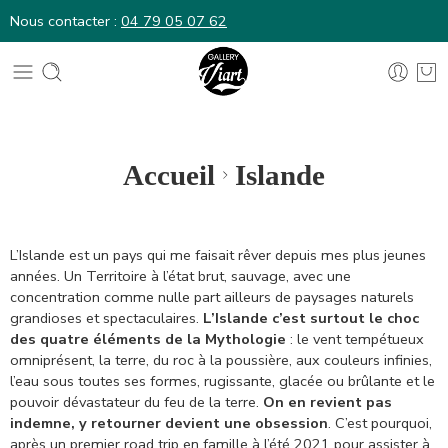
Nous contacter :
04 79 05 07 62
Nous contacter :
04 79 05 07 62
Accueil
Islande
L’Islande est un pays qui me faisait rêver depuis mes plus jeunes
années. Un Territoire à l’état brut, sauvage, avec une
concentration comme nulle part ailleurs de paysages naturels
grandioses et spectaculaires.
L’Islande c’est surtout le choc
des quatre éléments de la Mythologie
: le vent tempétueux
omniprésent, la terre, du roc à la poussière, aux couleurs infinies,
l’eau sous toutes ses formes, rugissante, glacée ou brûlante et le
pouvoir dévastateur du feu de la terre.
On en revient pas
indemne, y retourner devient une obsession
. C’est pourquoi,
après un premier road trip en famille à l’été 2021 pour assister à