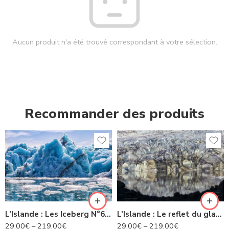
Aucun produit n'a été trouvé correspondant à votre sélection.
Recommander des produits
L’Islande : Les Iceberg N°63 IS
L’Islande : Le reflet du glacier -N° 22 IS
29.00
€
–
219.00
€
29.00
€
–
219.00
€