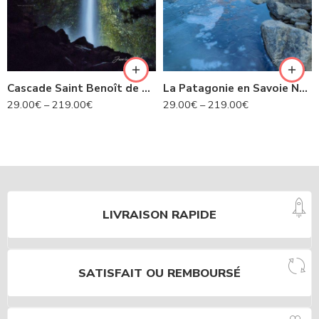
Cascade Saint Benoît de nuit- Avrieux N°424
La Patagonie en Savoie N°435
29.00
€
–
219.00
€
29.00
€
–
219.00
€
LIVRAISON RAPIDE
SATISFAIT OU REMBOURSÉ