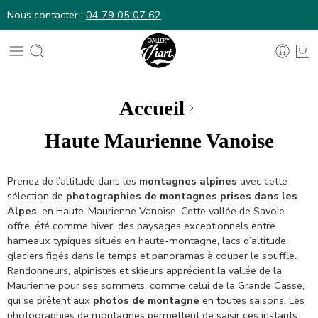
Nous contacter :
04 79 05 07 62
Nous contacter :
04 79 05 07 62
Accueil
Haute Maurienne Vanoise
Prenez de l’altitude dans les
montagnes alpines
avec cette
sélection de
photographies de montagnes prises dans les
Alpes
, en Haute-Maurienne Vanoise. Cette vallée de Savoie
offre, été comme hiver, des paysages exceptionnels entre
hameaux typiques situés en haute-montagne, lacs d’altitude,
glaciers figés dans le temps et panoramas à couper le souffle.
Randonneurs, alpinistes et skieurs apprécient la vallée de la
Maurienne pour ses sommets, comme celui de la Grande Casse,
qui se prêtent aux
photos de montagne
en toutes saisons. Les
photographies de montagnes permettent de saisir ces instants