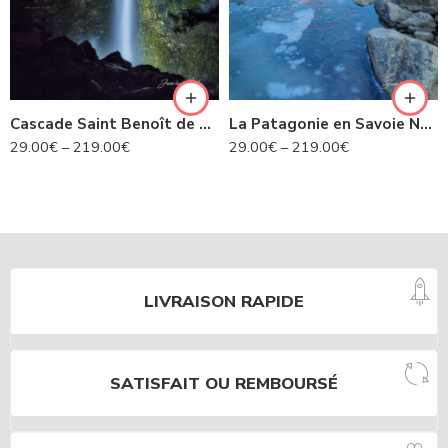
Cascade Saint Benoît de nuit- Avrieux N°424
La Patagonie en Savoie N°435
29.00
€
–
219.00
€
29.00
€
–
219.00
€
LIVRAISON RAPIDE
SATISFAIT OU REMBOURSÉ