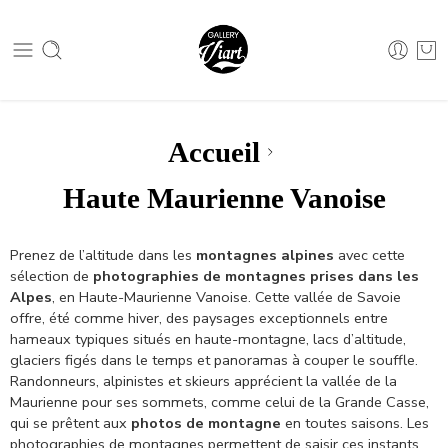
Nous contacter :
04 79 05 07 62
Nous contacter :
04 79 05 07 62
Accueil
Haute Maurienne Vanoise
Prenez de l’altitude dans les
montagnes alpines
avec cette
sélection de
photographies de montagnes prises dans les
Alpes
, en Haute-Maurienne Vanoise. Cette vallée de Savoie
offre, été comme hiver, des paysages exceptionnels entre
hameaux typiques situés en haute-montagne, lacs d’altitude,
glaciers figés dans le temps et panoramas à couper le souffle.
Randonneurs, alpinistes et skieurs apprécient la vallée de la
Maurienne pour ses sommets, comme celui de la Grande Casse,
qui se prêtent aux
photos de montagne
en toutes saisons. Les
photographies de montagnes permettent de saisir ces instants