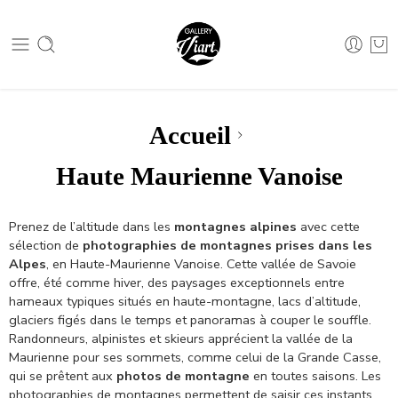
Nous contacter :
04 79 05 07 62
Nous contacter :
04 79 05 07 62
Accueil
Haute Maurienne Vanoise
Prenez de l’altitude dans les
montagnes alpines
avec cette
sélection de
photographies de montagnes prises dans les
Alpes
, en Haute-Maurienne Vanoise. Cette vallée de Savoie
offre, été comme hiver, des paysages exceptionnels entre
hameaux typiques situés en haute-montagne, lacs d’altitude,
glaciers figés dans le temps et panoramas à couper le souffle.
Randonneurs, alpinistes et skieurs apprécient la vallée de la
Maurienne pour ses sommets, comme celui de la Grande Casse,
qui se prêtent aux
photos de montagne
en toutes saisons. Les
photographies de montagnes permettent de saisir ces instants