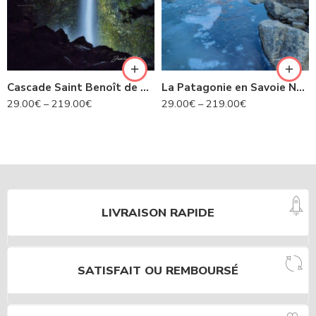
Cascade Saint Benoît de nuit- Avrieux N°424
La Patagonie en Savoie N°435
29.00
€
–
219.00
€
29.00
€
–
219.00
€
LIVRAISON RAPIDE
SATISFAIT OU REMBOURSÉ