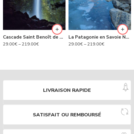
Cascade Saint Benoît de nuit- Avrieux N°424
La Patagonie en Savoie N°435
29.00
€
–
219.00
€
29.00
€
–
219.00
€
LIVRAISON RAPIDE
SATISFAIT OU REMBOURSÉ