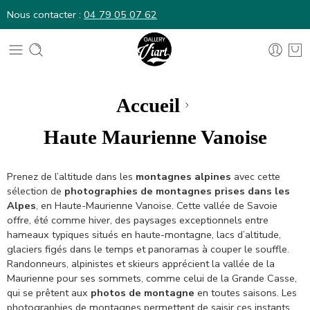
Nous contacter :
04 79 05 07 62
Nous contacter :
04 79 05 07 62
Accueil
Haute Maurienne Vanoise
Prenez de l’altitude dans les
montagnes alpines
avec cette
sélection de
photographies de montagnes prises dans les
Alpes
, en Haute-Maurienne Vanoise. Cette vallée de Savoie
offre, été comme hiver, des paysages exceptionnels entre
hameaux typiques situés en haute-montagne, lacs d’altitude,
glaciers figés dans le temps et panoramas à couper le souffle.
Randonneurs, alpinistes et skieurs apprécient la vallée de la
Maurienne pour ses sommets, comme celui de la Grande Casse,
qui se prêtent aux
photos de montagne
en toutes saisons. Les
photographies de montagnes permettent de saisir ces instants