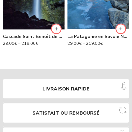
Cascade Saint Benoît de nuit- Avrieux N°424
La Patagonie en Savoie N°435
29.00
€
–
219.00
€
29.00
€
–
219.00
€
LIVRAISON RAPIDE
SATISFAIT OU REMBOURSÉ