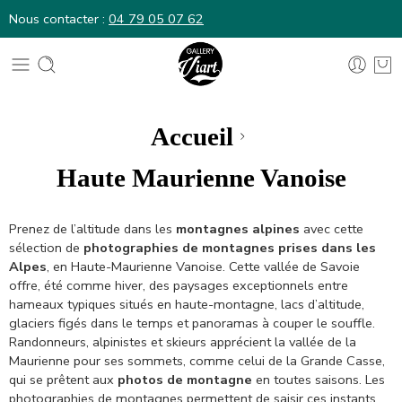
Nous contacter :
04 79 05 07 62
Nous contacter :
04 79 05 07 62
Accueil
Haute Maurienne Vanoise
Prenez de l’altitude dans les
montagnes alpines
avec cette
sélection de
photographies de montagnes prises dans les
Alpes
, en Haute-Maurienne Vanoise. Cette vallée de Savoie
offre, été comme hiver, des paysages exceptionnels entre
hameaux typiques situés en haute-montagne, lacs d’altitude,
glaciers figés dans le temps et panoramas à couper le souffle.
Randonneurs, alpinistes et skieurs apprécient la vallée de la
Maurienne pour ses sommets, comme celui de la Grande Casse,
qui se prêtent aux
photos de montagne
en toutes saisons. Les
photographies de montagnes permettent de saisir ces instants