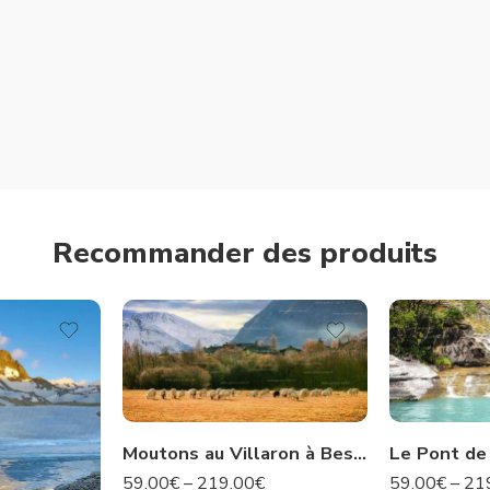
Recommander des produits
Moutons au Villaron à Bessans – Savoie N°35
59.00
€
–
219.00
€
59.00
€
–
21