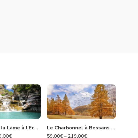
Le Pont de la Lame à l’Ecot – Savoie N°67
Le Charbonnel à Bessans – Savoie N°96
9.00
€
59.00
€
–
219.00
€
59.00
€