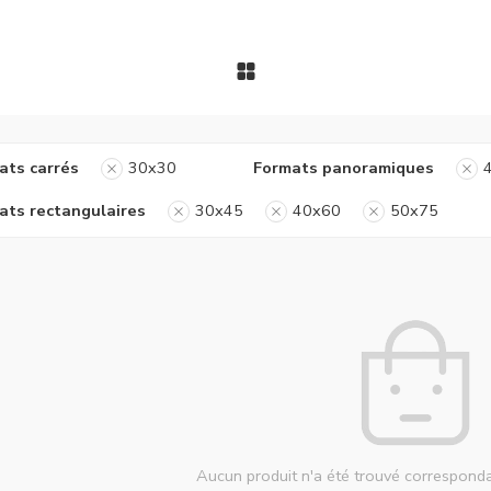
ats carrés
30x30
Formats panoramiques
ats rectangulaires
30x45
40x60
50x75
Aucun produit n'a été trouvé corresponda