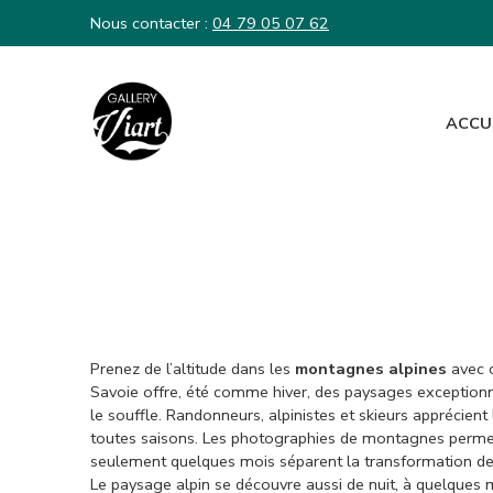
Nous contacter :
04 79 05 07 62
ACCU
Nous contacter :
04 79 05 07 62
Prenez de l’altitude dans les
montagnes alpines
avec c
Savoie offre, été comme hiver, des paysages exceptionn
le souffle. Randonneurs, alpinistes et skieurs apprécie
toutes saisons. Les photographies de montagnes permetten
seulement quelques mois séparent la transformation des
Le paysage alpin se découvre aussi de nuit, à quelques m