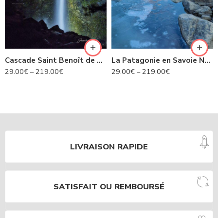
Cascade Saint Benoît de nuit- Avrieux N°424
La Patagonie en Savoie N°435
29.00
€
–
219.00
€
29.00
€
–
219.00
€
LIVRAISON RAPIDE
SATISFAIT OU REMBOURSÉ