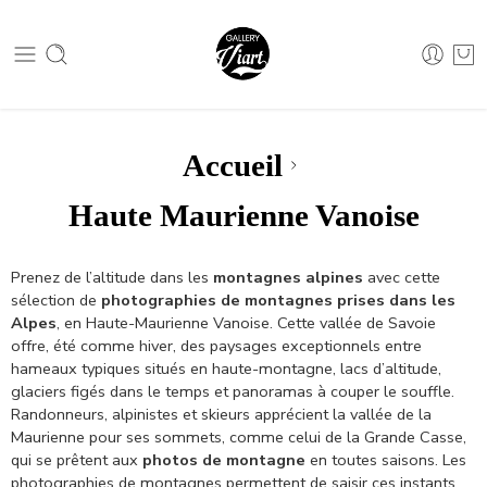
Nous contacter :
04 79 05 07 62
Nous contacter :
04 79 05 07 62
Accueil
Haute Maurienne Vanoise
Prenez de l’altitude dans les
montagnes alpines
avec cette
sélection de
photographies de montagnes prises dans les
Alpes
, en Haute-Maurienne Vanoise. Cette vallée de Savoie
offre, été comme hiver, des paysages exceptionnels entre
hameaux typiques situés en haute-montagne, lacs d’altitude,
glaciers figés dans le temps et panoramas à couper le souffle.
Randonneurs, alpinistes et skieurs apprécient la vallée de la
Maurienne pour ses sommets, comme celui de la Grande Casse,
qui se prêtent aux
photos de montagne
en toutes saisons. Les
photographies de montagnes permettent de saisir ces instants