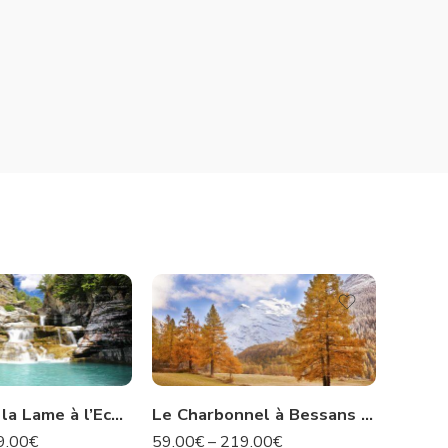
Le Pont de la Lame à l’Ecot – Savoie N°67
Le Charbonnel à Bessans – Savoie N°96
9.00
€
59.00
€
–
219.00
€
59.00
€