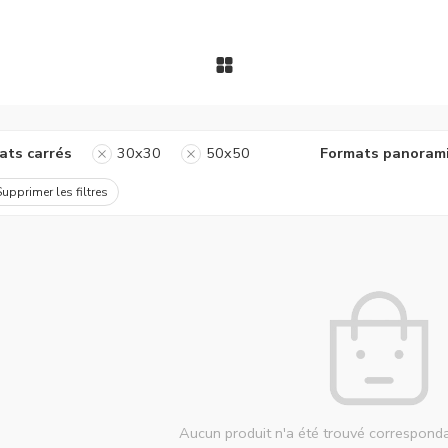
ats carrés
30x30
50x50
Formats panoram
Supprimer les filtres
Aucun produit n'a été trouvé corresponda