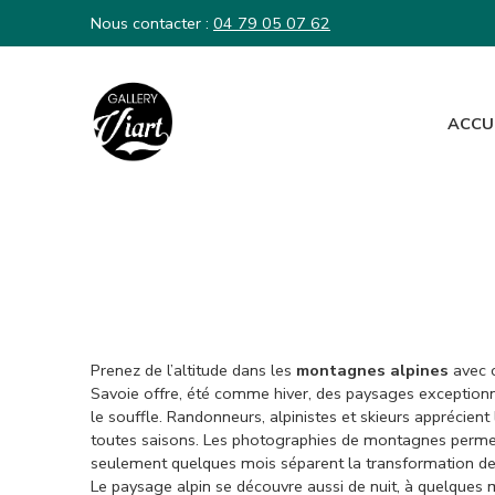
Nous contacter :
04 79 05 07 62
ACCU
Nous contacter :
04 79 05 07 62
Prenez de l’altitude dans les
montagnes alpines
avec c
Savoie offre, été comme hiver, des paysages exceptionn
le souffle. Randonneurs, alpinistes et skieurs apprécie
toutes saisons. Les photographies de montagnes permetten
seulement quelques mois séparent la transformation des
Le paysage alpin se découvre aussi de nuit, à quelques m