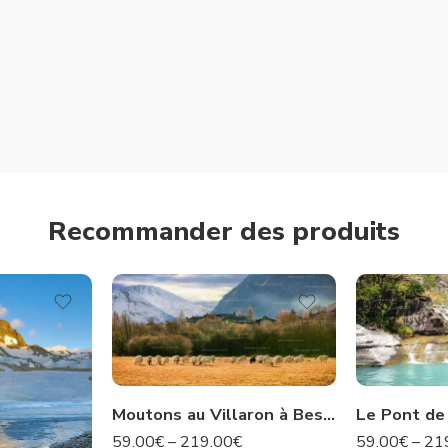
Recommander des produits
Moutons au Villaron à Bessans – Savoie N°35
59.00
€
–
219.00
€
59.00
€
–
21