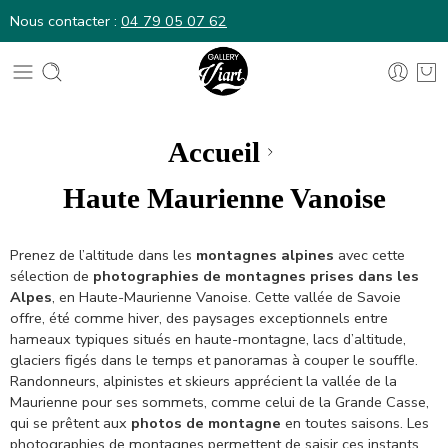
Nous contacter :
04 79 05 07 62
Nous contacter :
04 79 05 07 62
Accueil
Haute Maurienne Vanoise
Prenez de l’altitude dans les
montagnes alpines
avec cette
sélection de
photographies de montagnes prises dans les
Alpes
, en Haute-Maurienne Vanoise. Cette vallée de Savoie
offre, été comme hiver, des paysages exceptionnels entre
hameaux typiques situés en haute-montagne, lacs d’altitude,
glaciers figés dans le temps et panoramas à couper le souffle.
Randonneurs, alpinistes et skieurs apprécient la vallée de la
Maurienne pour ses sommets, comme celui de la Grande Casse,
qui se prêtent aux
photos de montagne
en toutes saisons. Les
photographies de montagnes permettent de saisir ces instants