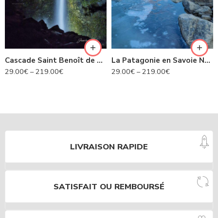
Cascade Saint Benoît de nuit- Avrieux N°424
La Patagonie en Savoie N°435
29.00
€
–
219.00
€
29.00
€
–
219.00
€
LIVRAISON RAPIDE
SATISFAIT OU REMBOURSÉ