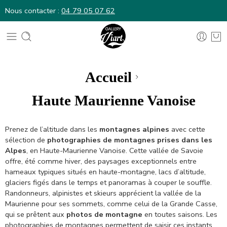
Nous contacter :
04 79 05 07 62
Nous contacter :
04 79 05 07 62
Accueil
Haute Maurienne Vanoise
Prenez de l’altitude dans les
montagnes alpines
avec cette
sélection de
photographies de montagnes prises dans les
Alpes
, en Haute-Maurienne Vanoise. Cette vallée de Savoie
offre, été comme hiver, des paysages exceptionnels entre
hameaux typiques situés en haute-montagne, lacs d’altitude,
glaciers figés dans le temps et panoramas à couper le souffle.
Randonneurs, alpinistes et skieurs apprécient la vallée de la
Maurienne pour ses sommets, comme celui de la Grande Casse,
qui se prêtent aux
photos de montagne
en toutes saisons. Les
photographies de montagnes permettent de saisir ces instants