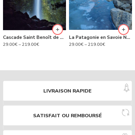
Cascade Saint Benoît de nuit- Avrieux N°424
La Patagonie en Savoie N°435
29.00
€
–
219.00
€
29.00
€
–
219.00
€
LIVRAISON RAPIDE
SATISFAIT OU REMBOURSÉ