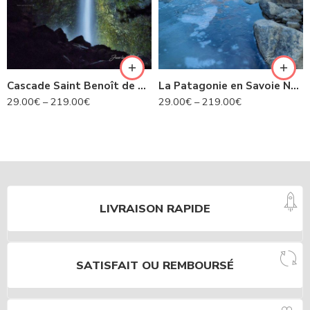
Cascade Saint Benoît de nuit- Avrieux N°424
La Patagonie en Savoie N°435
29.00
€
–
219.00
€
29.00
€
–
219.00
€
LIVRAISON RAPIDE
SATISFAIT OU REMBOURSÉ