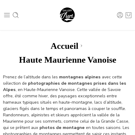
Nous contacter :
04 79 05 07 62
Nous contacter :
04 79 05 07 62
Accueil
Haute Maurienne Vanoise
Prenez de l’altitude dans les
montagnes alpines
avec cette
sélection de
photographies de montagnes prises dans les
Alpes
, en Haute-Maurienne Vanoise. Cette vallée de Savoie
offre, été comme hiver, des paysages exceptionnels entre
hameaux typiques situés en haute-montagne, lacs d’altitude,
glaciers figés dans le temps et panoramas à couper le souffle.
Randonneurs, alpinistes et skieurs apprécient la vallée de la
Maurienne pour ses sommets, comme celui de la Grande Casse,
qui se prêtent aux
photos de montagne
en toutes saisons. Les
photographies de montagnes permettent de saisir ces instants