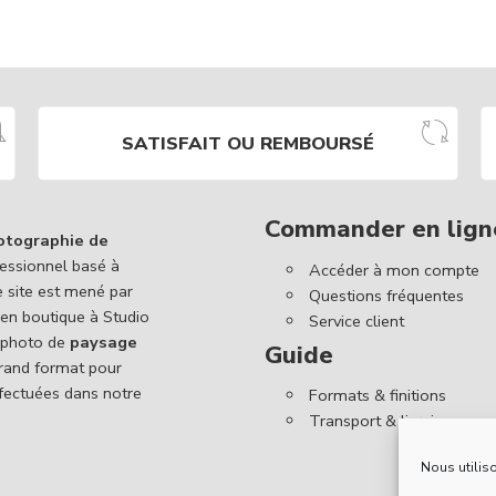
SATISFAIT OU REMBOURSÉ
Commander en lign
otographie de
essionnel basé à
Accéder à mon compte
e site est mené par
Questions fréquentes
 en boutique à Studio
Service client
 photo de
paysage
Guide
 grand format pour
ffectuées dans notre
Formats & finitions
Transport & livraison
Nous utiliso