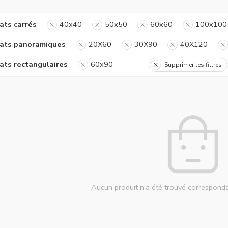
ats carrés
40x40
50x50
60x60
100x100
ats panoramiques
20X60
30X90
40X120
ats rectangulaires
60x90
Supprimer les filtres
Aucun produit n'a été trouvé corresponda