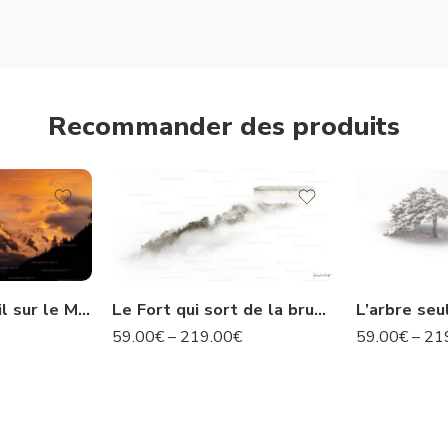
Recommander des produits
Coucher du Soleil sur le Mont Blanc
Le Fort qui sort de la brume
L’arbre seu
59.00
€
–
219.00
€
59.00
€
–
21