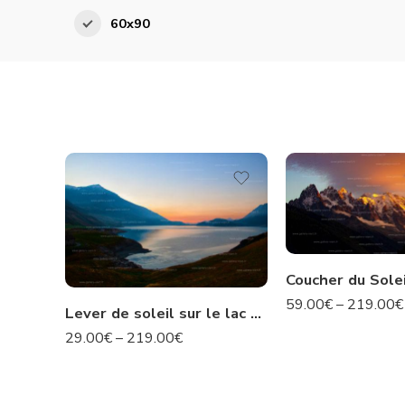
60x90
59.00
€
–
219.00
€
Lever de soleil sur le lac du Mont Cenis – Savoie N°452
29.00
€
–
219.00
€