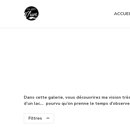
Nous contacter :
04 79 05 07 62
ACCUEI
Nous contacter :
04 79 05 07 62
Dans cette galerie, vous découvrirez ma vision tr
d’un lac… pourvu qu’on prenne le temps d’observer
Filtres