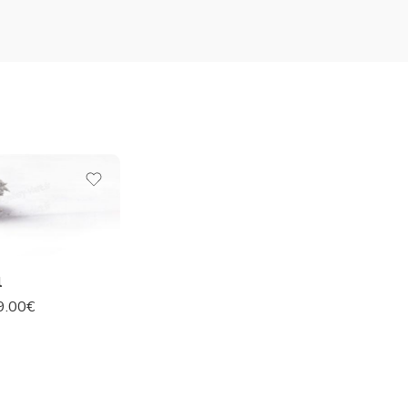
l
9.00
€