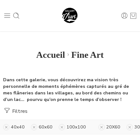
Nous contacter :
04 79 05 07 62
Nous contacter :
04 79 05 07 62
Accueil
Fine Art
Dans cette galerie, vous découvrirez ma vision très
personnelle de moments éphémères capturés au gré de
mes flâneries dans les villages, au bord des chemins ou
d’un lac… pourvu qu’on prenne le temps d’observer !
Filtres
40x40
60x60
100x100
20X60
30