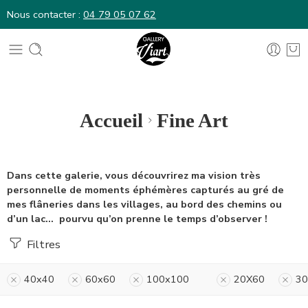
Nous contacter :
04 79 05 07 62
Nous contacter :
04 79 05 07 62
Accueil
Fine Art
Dans cette galerie, vous découvrirez ma vision très
personnelle de moments éphémères capturés au gré de
mes flâneries dans les villages, au bord des chemins ou
d’un lac… pourvu qu’on prenne le temps d’observer !
Filtres
40x40
60x60
100x100
20X60
30