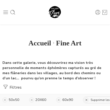
Nous contacter :
04 79 05 07 62
Nous contacter :
04 79 05 07 62
Accueil
Fine Art
Dans cette galerie, vous découvrirez ma vision très
personnelle de moments éphémères capturés au gré de
mes flâneries dans les villages, au bord des chemins ou
d’un lac… pourvu qu’on prenne le temps d’observer !
Filtres
50x50
20X60
60x90
Supprimer les 