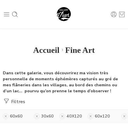
Nous contacter :
04 79 05 07 62
Nous contacter :
04 79 05 07 62
Accueil
Fine Art
Dans cette galerie, vous découvrirez ma vision très
personnelle de moments éphémères capturés au gré de
mes flâneries dans les villages, au bord des chemins ou
d’un lac… pourvu qu’on prenne le temps d’observer !
Filtres
60x60
30x60
40X120
60x120