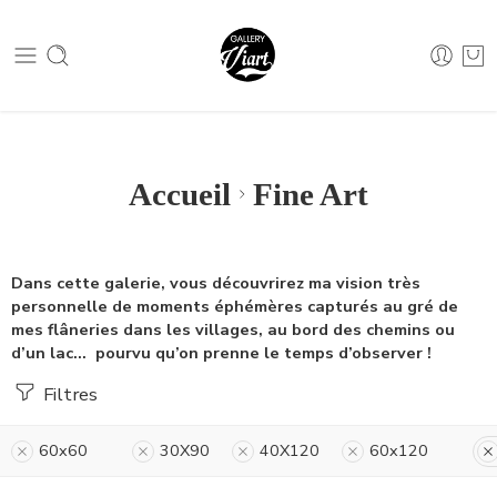
Nous contacter :
04 79 05 07 62
Nous contacter :
04 79 05 07 62
Accueil
Fine Art
Dans cette galerie, vous découvrirez ma vision très
personnelle de moments éphémères capturés au gré de
mes flâneries dans les villages, au bord des chemins ou
d’un lac… pourvu qu’on prenne le temps d’observer !
Filtres
60x60
30X90
40X120
60x120